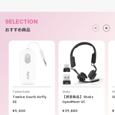
SELECTION
おすすめ商品
Twelve South
Shokz
S
Twelve South AirFly
【終息製品】Shokz
S
SE
OpenMeet UC
¥5,400
¥39,880
¥