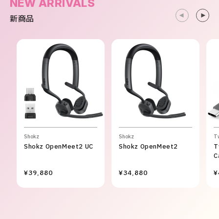
NEW ARRIVALS
新商品
Shokz
Shokz
T
Shokz OpenMeet2 UC
Shokz OpenMeet2
T
C
¥39,880
¥34,880
¥