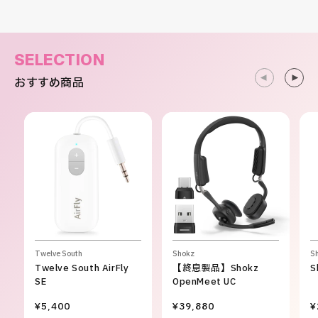
SELECTION
おすすめ商品
Twelve South
Shokz
S
Twelve South AirFly
【終息製品】Shokz
S
SE
OpenMeet UC
¥5,400
¥39,880
¥