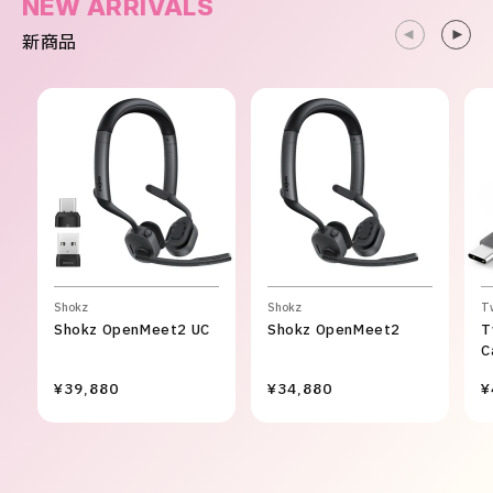
NEW ARRIVALS
新商品
Shokz
Shokz
T
Shokz OpenMeet2 UC
Shokz OpenMeet2
T
C
¥39,880
¥34,880
¥