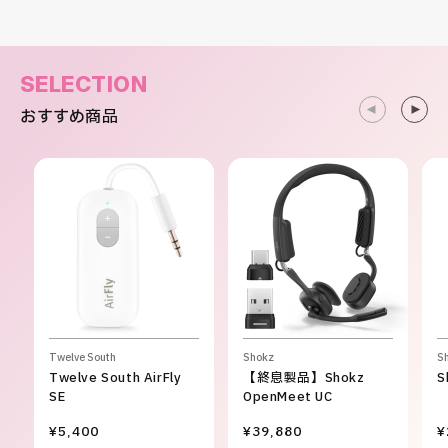
SELECTION
おすすめ商品
Twelve South
Shokz
S
Twelve South AirFly
【終息製品】Shokz
S
SE
OpenMeet UC
¥5,400
¥39,880
¥