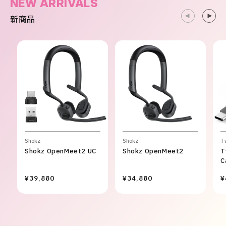
NEW ARRIVALS
新商品
Shokz
Shokz
T
Shokz OpenMeet2 UC
Shokz OpenMeet2
T
C
¥39,880
¥34,880
¥