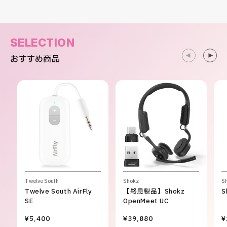
SELECTION
おすすめ商品
Twelve South
Shokz
S
Twelve South AirFly
【終息製品】Shokz
S
SE
OpenMeet UC
¥5,400
¥39,880
¥