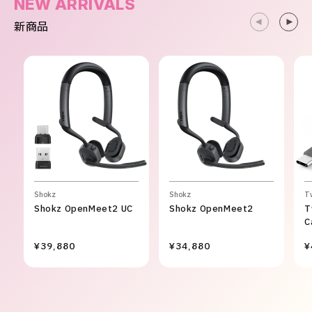
NEW ARRIVALS
新商品
Shokz
Shokz
T
Shokz OpenMeet2 UC
Shokz OpenMeet2
T
C
¥39,880
¥34,880
¥