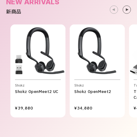
NEW ARRIVALS
新商品
Shokz
Shokz
T
Shokz OpenMeet2 UC
Shokz OpenMeet2
T
C
¥39,880
¥34,880
¥