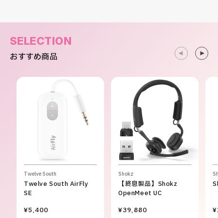
SELECTION
おすすめ商品
Twelve South
Shokz
S
Twelve South AirFly
【終息製品】Shokz
S
SE
OpenMeet UC
¥5,400
¥39,880
¥