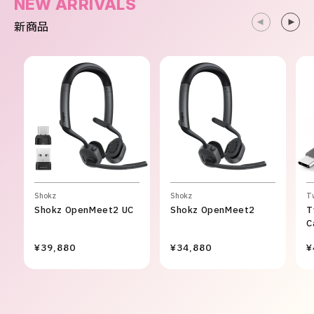
NEW ARRIVALS
新商品
Shokz
Shokz
T
Shokz OpenMeet2 UC
Shokz OpenMeet2
T
C
¥39,880
¥34,880
¥