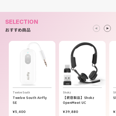
SELECTION
おすすめ商品
Twelve South
Shokz
S
Twelve South AirFly
【終息製品】Shokz
S
SE
OpenMeet UC
¥5,400
¥39,880
¥