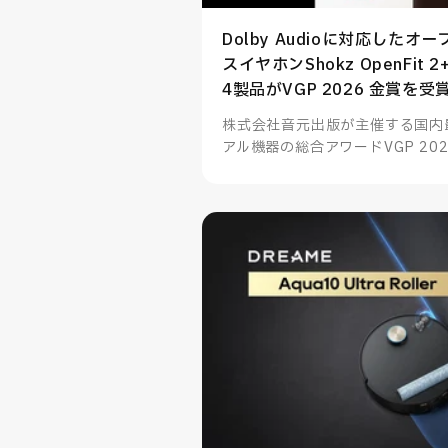
Dolby Audioに対応した
スイヤホンShokz OpenFit
4製品がVGP 2026 金賞を受
株式会社音元出版が主催する国内
アル機器の総合アワードVGP 202
フック型イヤホンOpenFit 2+
金賞を受賞、その他多数製品も部