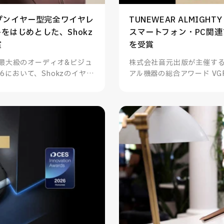
オープンイヤー型完全ワイヤレ
TUNEWEAR ALMIGHTY
 2+をはじめとした、Shokz
スマートフォン・PC関
賞
を受賞
最大級のオーディオ&ビジュ
株式会社音元出版が主催す
6において、Shokzのイヤー
アル機器の総合アワード VGP
をはじめとした4製品が部門賞
ALMIGHTY DOCK na
門賞を受賞いたしました。
サリー（データ関連）を受