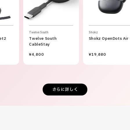
Twelve South
Shokz
et2
Twelve South
Shokz OpenDots Air
CableStay
¥4,800
¥19,880
さらに詳しく