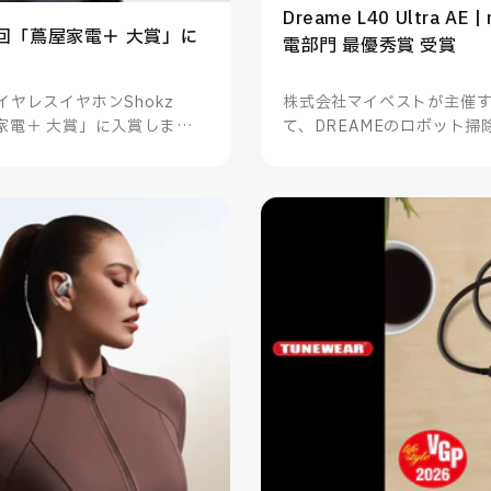
Dreame L40 Ultra AE
| 第6回「蔦屋家電＋ 大賞」に
電部門 最優秀賞 受賞
ヤレスイヤホンShokz
株式会社マイベストが主催するm
蔦屋家電＋ 大賞」に入賞しまし
て、DREAMEのロボット掃除機 D
家電部門 最優秀賞を受賞し