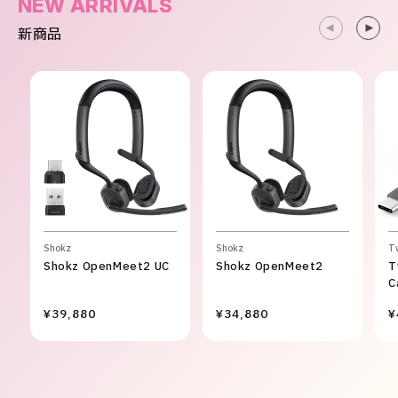
NEW ARRIVALS
新商品
Shokz
Shokz
T
Shokz OpenMeet2 UC
Shokz OpenMeet2
T
C
¥39,880
¥34,880
¥