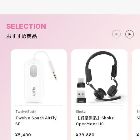
SELECTION
おすすめ商品
Twelve South
Shokz
S
Twelve South AirFly
【終息製品】Shokz
S
SE
OpenMeet UC
¥5,400
¥39,880
¥