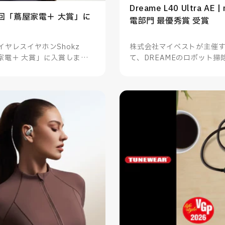
Dreame L40 Ultra AE
| 第6回「蔦屋家電＋ 大賞」に
電部門 最優秀賞 受賞
ヤレスイヤホンShokz
株式会社マイベストが主催するm
蔦屋家電＋ 大賞」に入賞しまし
て、DREAMEのロボット掃除機 D
家電部門 最優秀賞を受賞し