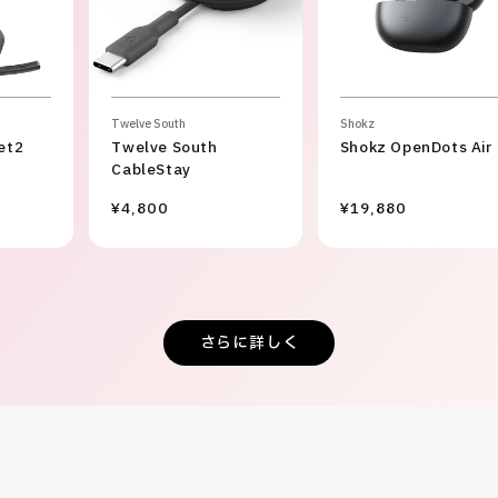
Twelve South
Shokz
et2
Twelve South
Shokz OpenDots Air
CableStay
¥4,800
¥19,880
さらに詳しく