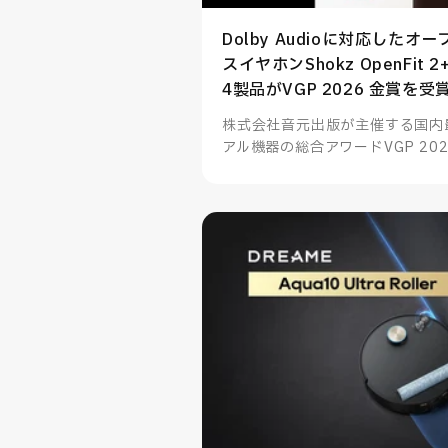
Dolby Audioに対応した
スイヤホンShokz OpenFit
4製品がVGP 2026 金賞を受
株式会社音元出版が主催する国内
アル機器の総合アワードVGP 202
フック型イヤホンOpenFit 2+
金賞を受賞、その他多数製品も部