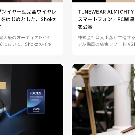
オープンイヤー型完全ワイヤレ
TUNEWEAR ALMIGHTY
 2+をはじめとした、Shokz
スマートフォン・PC関
賞
を受賞
最大級のオーディオ&ビジュ
株式会社音元出版が主催す
6において、Shokzのイヤー
アル機器の総合アワード VGP
をはじめとした4製品が部門賞
ALMIGHTY DOCK na
門賞を受賞いたしました。
サリー（データ関連）を受