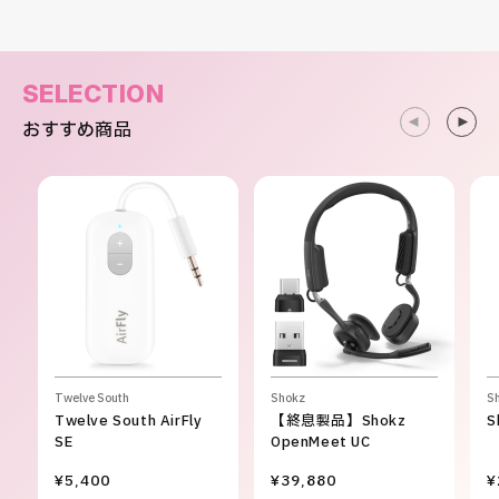
SELECTION
おすすめ商品
Twelve South
Shokz
S
Twelve South AirFly
【終息製品】Shokz
S
SE
OpenMeet UC
¥5,400
¥39,880
¥