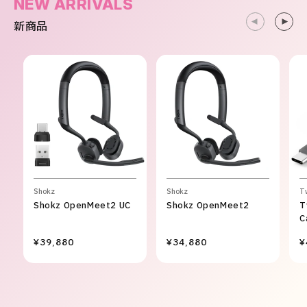
NEW ARRIVALS
新商品
Shokz
Shokz
T
Shokz OpenMeet2 UC
Shokz OpenMeet2
T
C
¥39,880
¥34,880
¥