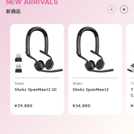
NEW ARRIVALS
新商品
Shokz
Shokz
T
Shokz OpenMeet2 UC
Shokz OpenMeet2
T
C
¥39,880
¥34,880
¥