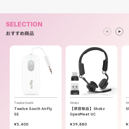
SELECTION
おすすめ商品
Twelve South
Shokz
S
Twelve South AirFly
【終息製品】Shokz
S
SE
OpenMeet UC
¥5,400
¥39,880
¥