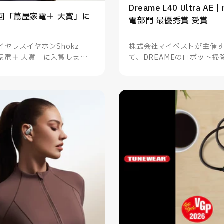
Dreame L40 Ultra AE
| 第6回「蔦屋家電＋ 大賞」に
電部門 最優秀賞 受賞
ヤレスイヤホンShokz
株式会社マイベストが主催するm
蔦屋家電＋ 大賞」に入賞しまし
て、DREAMEのロボット掃除機 D
家電部門 最優秀賞を受賞し