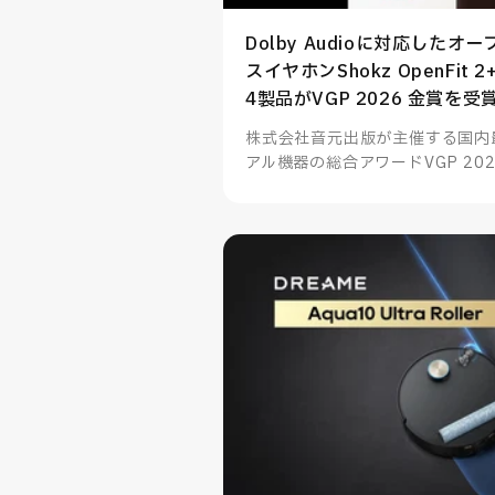
Dolby Audioに対応した
スイヤホンShokz OpenFit
4製品がVGP 2026 金賞を受
株式会社音元出版が主催する国内
アル機器の総合アワードVGP 202
フック型イヤホンOpenFit 2+
金賞を受賞、その他多数製品も部