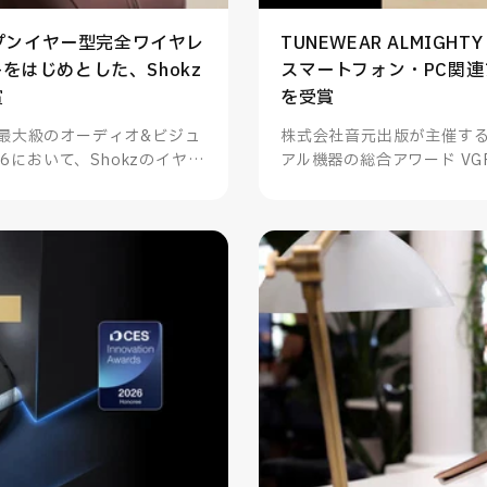
オープンイヤー型完全ワイヤレ
TUNEWEAR ALMIGHTY
 2+をはじめとした、Shokz
スマートフォン・PC関
賞
を受賞
最大級のオーディオ&ビジュ
株式会社音元出版が主催す
6において、Shokzのイヤー
アル機器の総合アワード VGP
をはじめとした4製品が部門賞
ALMIGHTY DOCK na
門賞を受賞いたしました。
サリー（データ関連）を受