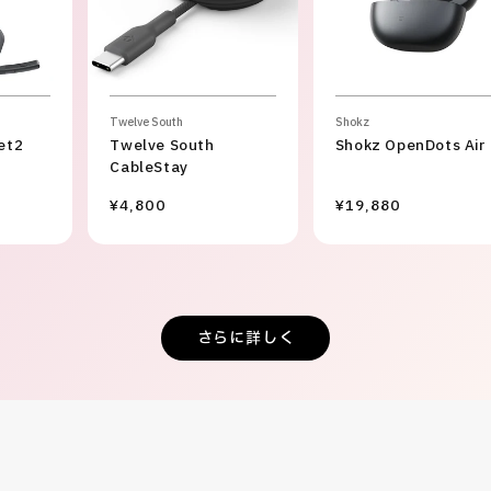
Twelve South
Shokz
et2
Twelve South
Shokz OpenDots Air
CableStay
¥4,800
¥19,880
さらに詳しく